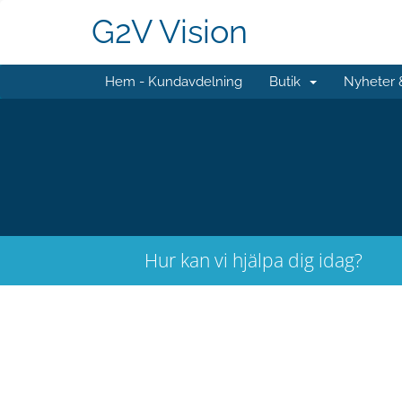
G2V Vision
Hem - Kundavdelning
Butik
Nyheter
Hur kan vi hjälpa dig idag?