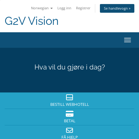
Norwegian
Logg inn
Registrer
Se handlevogn »
G2V Vision
Bytt 
Hva vil du gjøre i dag?
BESTILL WEBHOTELL
BETAL
FÅ HJELP