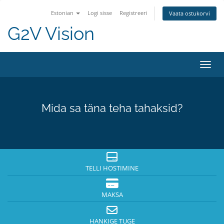
Estonian
Logi sisse
Registreeri
Vaata ostukorvi
G2V Vision
Lülit
Mida sa täna teha tahaksid?
TELLI HOSTIMINE
MAKSA
HANKIGE TUGE