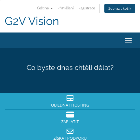
Čeština
Přihlášení
Registrace
Zobrazit košík
G2V Vision
Přepn
Co byste dnes chtěli dělat?
OBJEDNAT HOSTING
ZAPLATIT
ZÍSKAT PODPORU