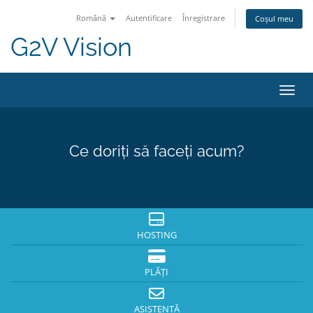
Română
Autentificare
Înregistrare
Coșul meu
G2V Vision
Navig
Ce doriți să faceți acum?
HOSTING
PLĂȚI
ASISTENȚĂ