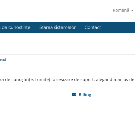
Română
a de cunoștințe
Starea sistemelor
Contact
etul
ră de cunoștințe, trimiteți o sesizare de suport, alegând mai jos de
Billing