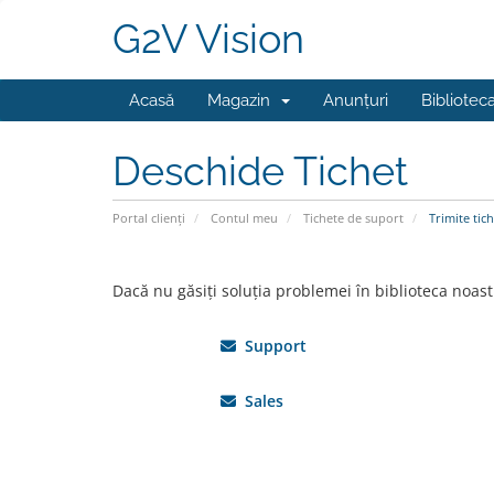
G2V Vision
Acasă
Magazin
Anunțuri
Bibliotec
Deschide Tichet
Portal clienți
Contul meu
Tichete de suport
Trimite tich
Dacă nu găsiți soluția problemei în biblioteca noast
Support
Sales