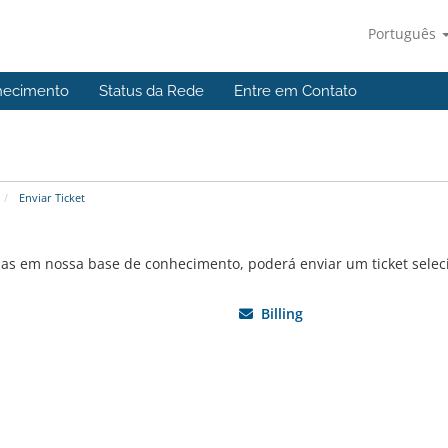
Português
hecimento
Status da Rede
Entre em Contato
Enviar Ticket
mas em nossa base de conhecimento, poderá enviar um ticket sele
Billing